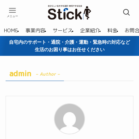
メニュー
HOME
事業内容
サービス
企業紹介
料金
お問
自宅内のサポート・通院・介護・運動・緊急時の対応など
生活のお困り事はお任せください
admin
– Author –