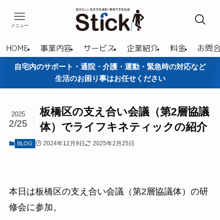
メニュー
HOME
事業内容
サービス
企業紹介
料金
お問
自宅内のサポート・通院・介護・運動・緊急時の対応など
生活のお困り事はお任せください
板橋区の支え合い会議（第2層協議
2025
2/25
体）でライフキネティックの紹介
2024年12月9日
2025年2月25日
BLOG
本日は板橋区の支え合い会議（第2層協議体）の研
修会に参加。