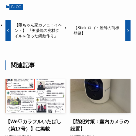
BLOG
【陽ちゃん家カフェ：イベ
【Stick ロゴ・屋号の商標
ント】 『美濃焼の廃材タ
登録】
イルを使った鍋敷作り』
関連記事
【We♡カラフルいたばし
【防犯対策：室内カメラの
（第17号）】に掲載
設置】