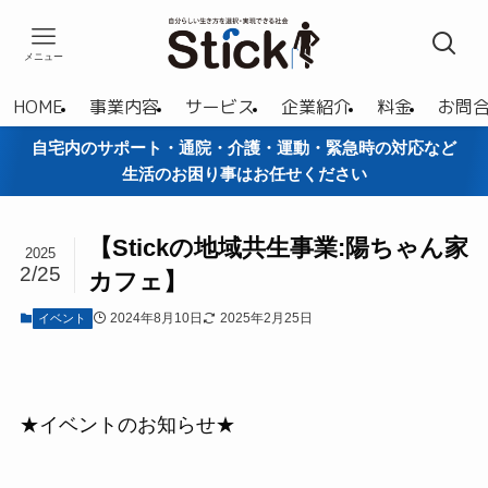
メニュー
HOME
事業内容
サービス
企業紹介
料金
お問
自宅内のサポート・通院・介護・運動・緊急時の対応など
生活のお困り事はお任せください
【Stickの地域共生事業:陽ちゃん家
2025
2/25
カフェ】
2024年8月10日
2025年2月25日
イベント
★イベントのお知らせ★