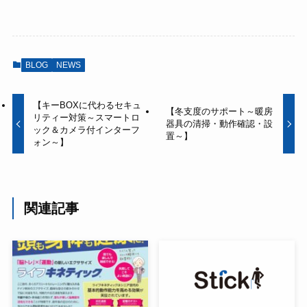
BLOG
NEWS
【キーBOXに代わるセキュ
【冬支度のサポート～暖房
リティー対策～スマートロ
器具の清掃・動作確認・設
ック＆カメラ付インターフ
置～】
ォン～】
関連記事