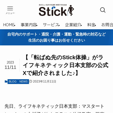
メニュー
HOME
事業内容
サービス
企業紹介
料金
お問
自宅内のサポート・通院・介護・運動・緊急時の対応など
生活のお困り事はお任せください
【「転ばぬ先のStick体操」がラ
2023
イフキネティック日本支部の公式
11/11
Xで紹介されました♪】
2023年11月11日
BLOG
NEWS
先日、ライフキネティック日本支部：マスタート